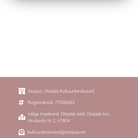
Asutus: Otepää Kultuurikeskused
Registrikood: 77000683
Valga maakond, Otepää vald, Otepää linn,
Virulombi tn 2, 67404
kultuurikeskused@otepaa.ee