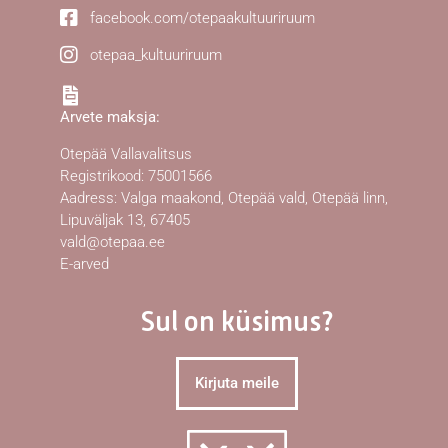
facebook.com/otepaakultuuriruum
otepaa_kultuuriruum
Arvete maksja:
Otepää Vallavalitsus
Registrikood: 75001566
Aadress: Valga maakond, Otepää vald, Otepää linn,
Lipuväljak 13, 67405
vald@otepaa.ee
E-arved
Sul on küsimus?
Kirjuta meile