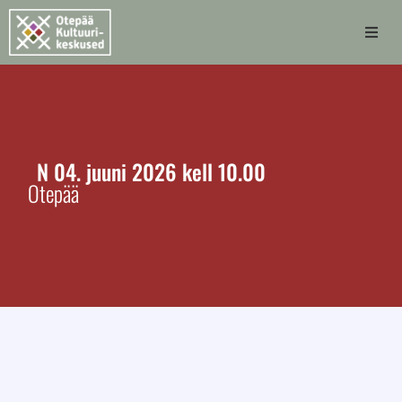
Avaleht
Otepää Kultuurikeskused
N
04.
juuni
2026
kell 10.00
Kultuurimajad
Otepää
Pühajärve laululava
Sündmused
Kontakt