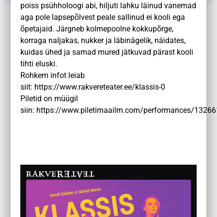
poiss psühholoogi abi, hiljuti lahku läinud vanemad
aga pole lapsepõlvest peale sallinud ei kooli ega
õpetajaid. Järgneb kolmepoolne kokkupõrge,
korraga naljakas, nukker ja läbinägelik, näidates,
kuidas ühed ja samad mured jätkuvad pärast kooli
tihti eluski.
Rohkem infot leiab
siit:
https://www.rakvereteater.ee/klassis-0
Piletid on müügil
siin:
https://www.piletimaailm.com/performances/1326