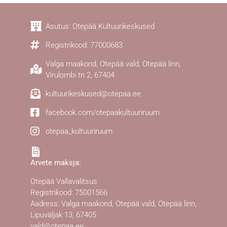
Asutus: Otepää Kultuurikeskused
Registrikood: 77000683
Valga maakond, Otepää vald, Otepää linn,
Virulombi tn 2, 67404
kultuurikeskused@otepaa.ee
facebook.com/otepaakultuuriruum
otepaa_kultuuriruum
Arvete maksja:
Otepää Vallavalitsus
Registrikood: 75001566
Aadress: Valga maakond, Otepää vald, Otepää linn,
Lipuväljak 13, 67405
vald@otepaa.ee