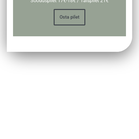
Sooduspilet 17€-18€ / Täispilet 21€
Osta pilet