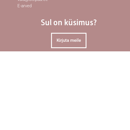
E-arved
Sul on küsimus?
Kirjuta meile
Tunnike Otepääd