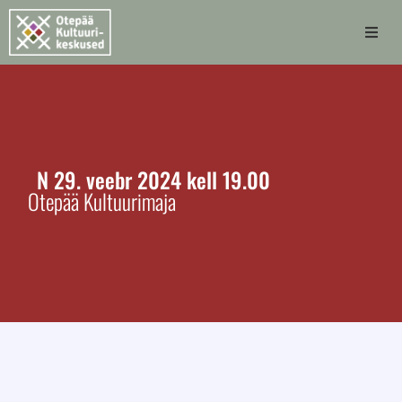
Avaleht
Otepää Kultuurikeskused
Kultuurimajad
N
29.
veebr
2024
kell 19.00
Otepää Kultuurimaja
Pühajärve laululava
Sündmused
Kontakt