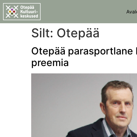
Aval
Silt:
Otepää
Otepää parasportlane H
preemia