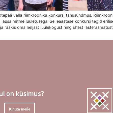
Otepää valla riimkroonika konkursi tänusündmus. Riimkrooni
 lausa mitme luuletusega. Selleaastase konkursi tegid erili
a rääkis oma neljast luulekogust ning ühest lasteraamatust 
ul on küsimus?
Kirjuta meile