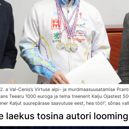
 a Val-Cenis’s Virtuse alpi- ja murdmaasuusatamise Prantsus
ns Teearu 1000 euroga ja tema treenerit Kalju Ojastest 500 
eener Kaljut suurepärase saavutuse eest, hea töö!”, sõnas 
e laekus tosina autori looming