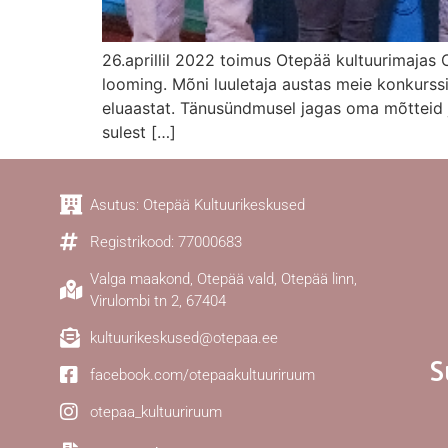
26.aprillil 2022 toimus Otepää kultuurimajas 
looming. Mõni luuletaja austas meie konkurssi
eluaastat. Tänusündmusel jagas oma mõtteid j
sulest […]
Asutus: Otepää Kultuurikeskused
Registrikood: 77000683
Valga maakond, Otepää vald, Otepää linn,
Virulombi tn 2, 67404
kultuurikeskused@otepaa.ee
S
facebook.com/otepaakultuuriruum
otepaa_kultuuriruum