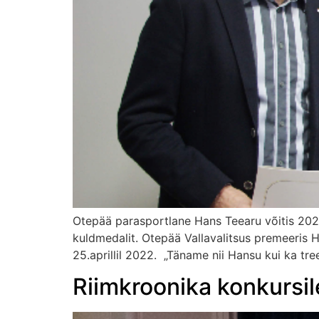
Otepää parasportlane Hans Teearu võitis 2022.
kuldmedalit. Otepää Vallavalitsus premeeris Ha
25.aprillil 2022. „Täname nii Hansu kui ka tr
Riimkroonika konkursil