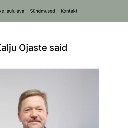
ve laululava
Sündmused
Kontakt
alju Ojaste said