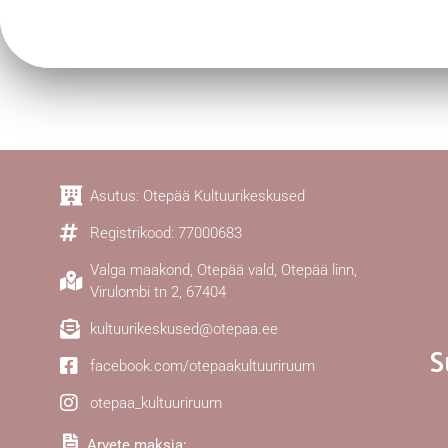
Asutus: Otepää Kultuurikeskused
Registrikood: 77000683
Valga maakond, Otepää vald, Otepää linn,
Virulombi tn 2, 67404
kultuurikeskused@otepaa.ee
S
facebook.com/otepaakultuuriruum
otepaa_kultuuriruum
Arvete maksja: