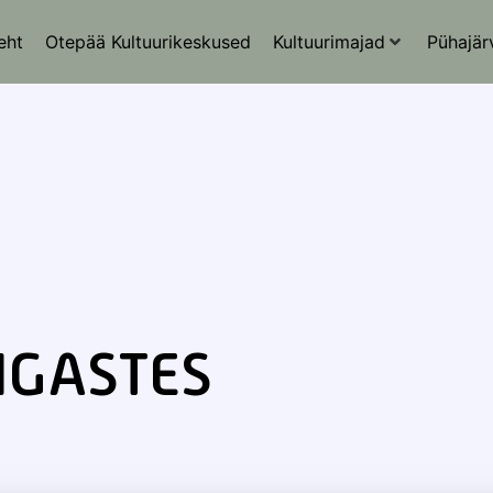
eht
Otepää Kultuurikeskused
Kultuurimajad
Pühajär
GASTES