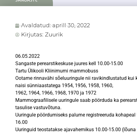
SANGASTE
Avaldatud:
aprill 30, 2022
Kirjutas:
Zuurik
06.05.2022
Sangaste perearstikeskuse juures kell 10.00-15.00
Tartu Ülikooli Kliinimumi mammobuss
Ootame rinnavähi sõeluuringule nii ravikindlustatud kui 
naisi sünniaastatega 1954, 1956, 1958, 1960,
1962, 1964, 1966, 1968, 1970 ja 1972
Mammograafilisele uuringule saab pöörduda ka perearsti 
tasulise vastuvõtuna.
Uuringule pöördumiseks palume registreeruda kohapeal võ
16.00
Uuringuid teostatakse ajavahemikus 10.00-15.00 (lõuna